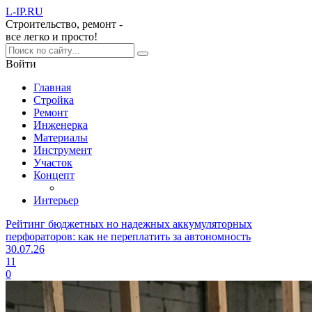
L-IP
.RU
Строительство, ремонт -
все легко и просто!
Войти
Главная
Стройка
Ремонт
Инженерка
Материалы
Инструмент
Участок
Концепт
Интерьер
Рейтинг бюджетных но надежных аккумуляторных
перфораторов: как не переплатить за автономность
30.07.26
11
0