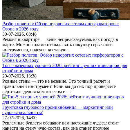
Разбор полетов: Обзор недорогих сетевых перфораторов с
Озона в 2026 году
30-07-2026, 08:46
Ремонт в квартире — вещь непредсказуемая, как погода в
марте. Можно годами откладывать покупку серьезного
инструмента, надеясь на старую...
Топ-5 лазерных уровней 2026: рейтинг лучших нивелиров для
стройки и дома
29-07-2026, 13:38
Ровные стены — это не везение. Это точный расчет и
правильный инструмент. Если вы до сих пор проверяете
вертикаль дедовским отвесом из...
Грунтовка глубокого проникновения — маркетинг или
суровая реальность?
27-07-2026, 14:00
Рекламные буклеты обещают нам настоящие чудеса: стоит
нанести на стену чудо-состав, как она станет прочнее