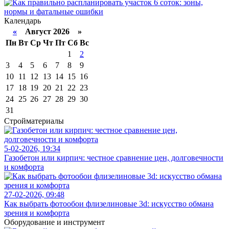
Календарь
«
Август 2026 »
Пн
Вт
Ср
Чт
Пт
Сб
Вс
1
2
3
4
5
6
7
8
9
10
11
12
13
14
15
16
17
18
19
20
21
22
23
24
25
26
27
28
29
30
31
Стройматериалы
5-02-2026, 19:34
Газобетон или кирпич: честное сравнение цен, долговечности
и комфорта
27-02-2026, 09:48
Как выбрать фотообои флизелиновые 3d: искусство обмана
зрения и комфорта
Оборудование и инструмент