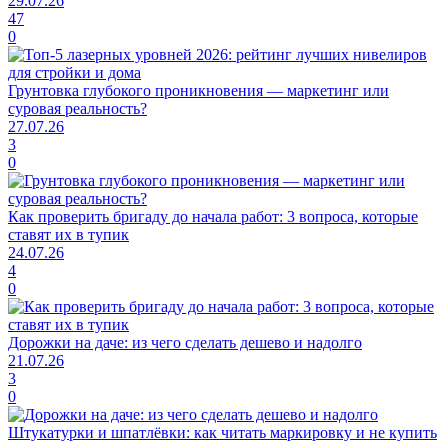
29.07.26
47
0
Грунтовка глубокого проникновения — маркетинг или
суровая реальность?
27.07.26
3
0
Как проверить бригаду до начала работ: 3 вопроса, которые
ставят их в тупик
24.07.26
4
0
Дорожки на даче: из чего сделать дешево и надолго
21.07.26
3
0
Штукатурки и шпатлёвки: как читать маркировку и не купить