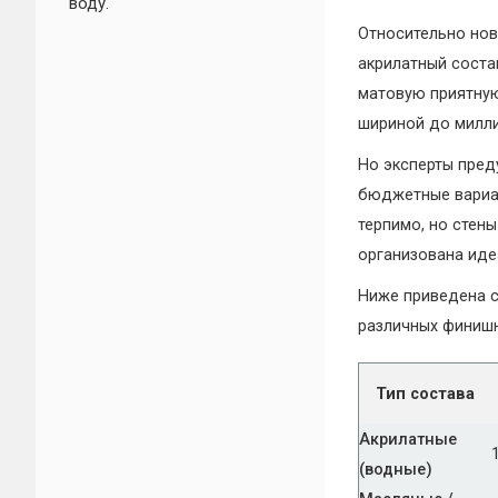
воду.
Относительно нов
акрилатный соста
матовую приятную
шириной до милли
Но эксперты пред
бюджетные вариа
терпимо, но стен
организована иде
Ниже приведена с
различных финишн
Тип состава
Акрилатные
(водные)