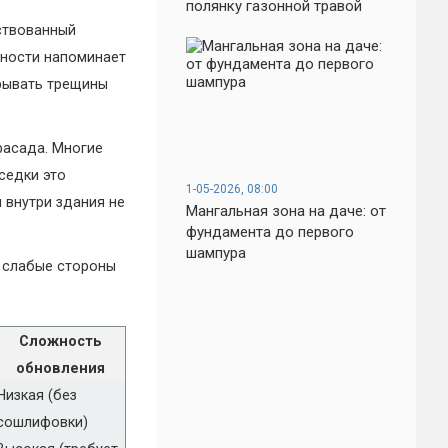
полянку газонной травой
ствованный
хности напоминает
крывать трещины
фасада. Многие
седки это
1-05-2026, 08:00
 внутри здания не
Мангальная зона на даче: от
фундамента до первого
шампура
и слабые стороны
Сложность
обновления
Низкая (без
сошлифовки)