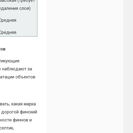
Высокая (требует
удаления слоя)
Средняя
Средняя
тов
ктикующие
ые наблюдают за
уатации объектов
вать, какая марка
й дорогой финский
чности финнов и
септик,