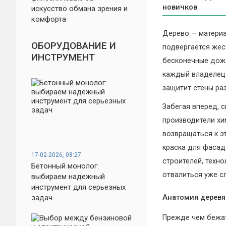
новичков
искусство обмана зрения и
комфорта
Дерево — материа
ОБОРУДОВАНИЕ И
подвергается жес
ИНСТРУМЕНТ
бесконечные дожд
каждый владелец 
защитит стены раз
Забегая вперед, 
производители хи
возвращаться к э
краска для фасад
17-02-2026, 08:27
строителей, техн
Бетонный монолог:
отвалиться уже с
выбираем надежный
инструмент для серьезных
задач
Анатомия деревя
Прежде чем бежат