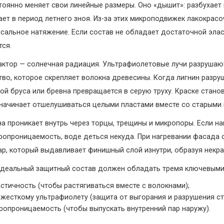
тоянно меняет свои линейные размеры. Оно «дышит»: разбухает
ает в период летнего зноя. Из-за этих микроподвижек лакокрасо
сальное натяжение. Если состав не обладает достаточной эла
тся.
ктор — солнечная радиация. Ультрафиолетовые лучи разрушают
во, которое скрепляет волокна древесины. Когда лигнин разруш
й бруса или бревна превращается в серую труху. Краске станов
 начинает отшелушиваться целыми пластами вместе со старыми
Она проникает внутрь через торцы, трещины и микропоры. Если н
ропроницаемость, воде деться некуда. При нагревании фасада 
ар, который выдавливает финишный слой изнутри, образуя некра
 идеальный защитный состав должен обладать тремя ключевыми
стичность (чтобы растягиваться вместе с волокнами);
 жесткому ультрафиолету (защита от выгорания и разрушения ст
ропроницаемость (чтобы выпускать внутренний пар наружу).