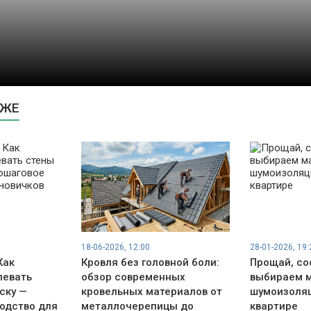
КЖЕ
18-06-2026, 12:00
28-01-2026, 19:
Как
Кровля без головной боли:
Прощай, со
левать
обзор современных
выбираем м
ску —
кровельных материалов от
шумоизоляц
одство для
металлочерепицы до
квартире