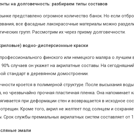
енты на долговечность: разбираем типы составов
рынке представлено огромное количество банок. Но если отбр
звания, все фасадные лакокрасочные материалы можно раздели
гических групп. Рассмотрим их через призму долговечности.
акриловые) водно-дисперсионные краски
 профессионального финского или немецкого маляра о лучшем 
в 90% случаев он укажет на акрилатные составы. На сегодняшний
ой стандарт в деревянном домостроении.
ечности кроется в полимерной структуре. После высыхания воды
я, но чрезвычайно прочная пластичная пленка. Она напоминает 
стягивается при деформации стен и возвращается в исходное со
отрещин. Кроме того, акрил не желтеет под солнцем и сохраня
ы. Срок службы премиальных акрилатных систем составляет от 12
асляные эмали