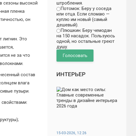
штробления.
 в сезоны высокой
Потомок: Беру у соседа
чная пленка
или отца. Если сломаю —
куплю им новый (самый
стичностью, он
дешевый).
Плюшкин: Беру чемодан
на 150 насадок. Пользуюсь
 лигнин. Это
одной, но остальные греют
душу.
ается,
ится не за что
Голосовать
 волокнами.
ИНТЕРЬЕР
анесенный состав
солнцем влага
сивые пузыри.
 свойствами:
руктуры);
15-03-2026, 12:26