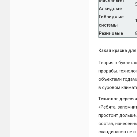
Масляные /
Алкидные
Гибридные
системы
Резиновые
Какая краска дл
Теория в буклета
прорабы, техноло
объектами годами
в суровом климате
Технолог деревян
«Ребята, запомнит
простоит дольше,
состав, нанесенны
скандинавов не в 