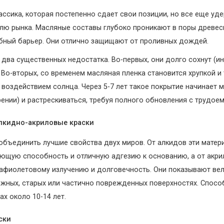
ассика, которая постепенно сдает свои позиции, но все еще уд
ю рынка. Масляные составы глубоко проникают в поры древес
ный барьер. Они отлично защищают от проливных дождей.
 два существенных недостатка. Во-первых, они долго сохнут (ин
 Во-вторых, со временем масляная пленка становится хрупкой и 
 воздействием солнца. Через 5-7 лет такое покрытие начинает м
рении) и растрескиваться, требуя полного обновления с трудоем
алкидно-акриловые краски
объединить лучшие свойства двух миров. От алкидов эти матер
ющую способность и отличную адгезию к основанию, а от акрил
рафиолетовому излучению и долговечность. Они показывают ве
ожных, старых или частично поврежденных поверхностях. Спос
ах около 10-14 лет.
ски