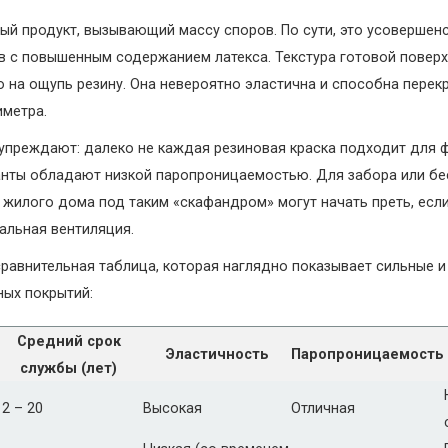
ый продукт, вызывающий массу споров. По сути, это усовершен
в с повышенным содержанием латекса. Текстура готовой повер
 на ощупь резину. Она невероятно эластична и способна пере
метра.
упреждают: далеко не каждая резиновая краска подходит для 
нты обладают низкой паропроницаемостью. Для забора или бе
ы жилого дома под таким «скафандром» могут начать преть, если
альная вентиляция.
равнительная таблица, которая наглядно показывает сильные 
ых покрытий:
Средний срок
Эластичность
Паропроницаемость
службы (лет)
12 – 20
Высокая
Отличная