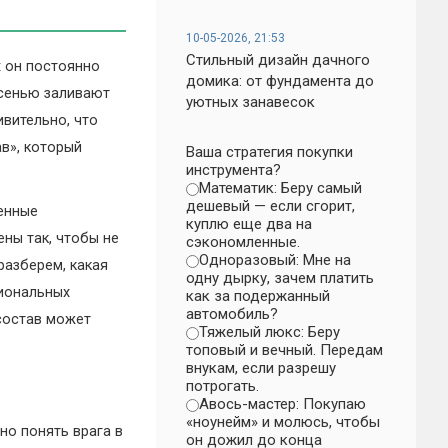
10-05-2026, 21:53
Стильный дизайн дачного
х он постоянно
домика: от фундамента до
осенью заливают
уютных занавесок
вительно, что
в», который
Ваша стратегия покупки
инструмента?
Математик: Беру самый
дешевый — если сгорит,
менные
куплю еще два на
ны так, чтобы не
сэкономленные.
Одноразовый: Мне на
разберем, какая
одну дырку, зачем платить
иональных
как за подержанный
автомобиль?
 состав может
Тяжелый люкс: Беру
топовый и вечный. Передам
внукам, если разрешу
потрогать.
Авось-мастер: Покупаю
«ноунейм» и молюсь, чтобы
но понять врага в
он дожил до конца