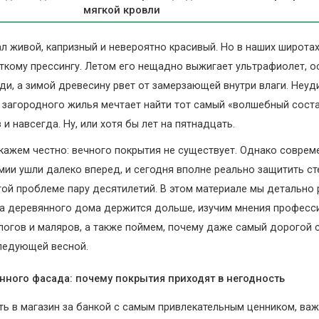
мягкой кровли
л живой, капризный и невероятно красивый. Но в наших широта
ткому прессингу. Летом его нещадно выжигает ультрафиолет, 
и, а зимой древесину рвет от замерзающей внутри влаги. Неуди
загородного жилья мечтает найти тот самый «волшебный соста
 и навсегда. Ну, или хотя бы лет на пятнадцать.
скажем честно: вечного покрытия не существует. Однако совре
мии ушли далеко вперед, и сегодня вполне реально защитить сте
той проблеме пару десятилетий. В этом материале мы детально 
а деревянного дома держится дольше, изучим мнения професс
ологов и маляров, а также поймем, почему даже самый дорогой
ледующей весной.
нного фасада: почему покрытия приходят в негодность
ь в магазин за банкой с самым привлекательным ценником, важ