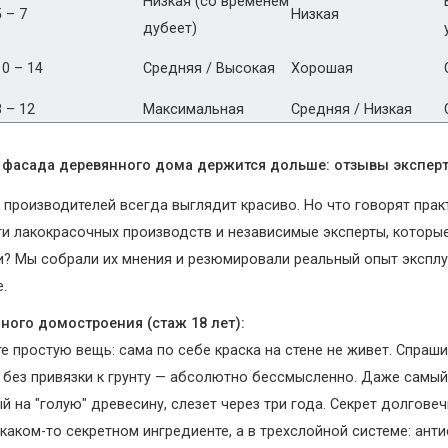
Низкая (со временем
5 – 7
Низкая
дубеет)
10 – 14
Средняя / Высокая
Хорошая
8 – 12
Максимальная
Средняя / Низкая
я фасада деревянного дома держится дольше: отзывы экспер
х производителей всегда выглядит красиво. Но что говорят пра
ги лакокрасочных производств и независимые эксперты, котор
? Мы собрали их мнения и резюмировали реальный опыт экспл
.
ного домостроения (стаж 18 лет):
е простую вещь: сама по себе краска на стене не живет. Спраши
 без привязки к грунту — абсолютно бессмысленно. Даже самы
й на "голую" древесину, слезет через три года. Секрет долгове
каком-то секретном ингредиенте, а в трехслойной системе: анти