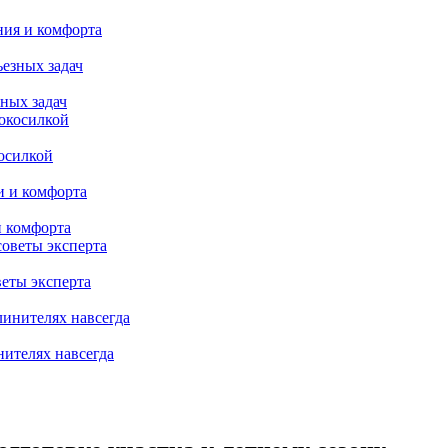
ния и комфорта
ных задач
осилкой
и комфорта
веты эксперта
нителях навсегда