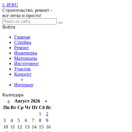
L-IP
.RU
Строительство, ремонт -
все легко и просто!
Войти
Главная
Стройка
Ремонт
Инженерка
Материалы
Инструмент
Участок
Концепт
Интерьер
Календарь
«
Август 2026 »
Пн
Вт
Ср
Чт
Пт
Сб
Вс
1
2
3
4
5
6
7
8
9
10
11
12
13
14
15
16