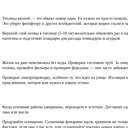
Теплица весной — это объект номер один. Ее нужно не просто помыть,
Это уберет фитофтору и других возбудителей, которые мирно спали в щ
Верхний слой почвы в теплице (5-10 см) желательно обновлять раз в 
патогены и подготовят плацдарм для рассады помидоров и огурцов.
Жизнь на даче невозможна без воды. Проверьте состояние труб. За зиму
полива, промойте фильтры и проверьте форсунки — они часто забиваю
Проверьте электропроводку, особенно ту, что идет на улице. Изоляция 
приключение, которое вам нужно в начале сезона.
Когда основные работы завершены, переходите к эстетике. Достаньте с
лака или масла.
Продумайте освещение. Солнечные фонарики вдоль тропинок не только 
фигурки, если они у вас есть, или спланируйте покупку новых кашпо д