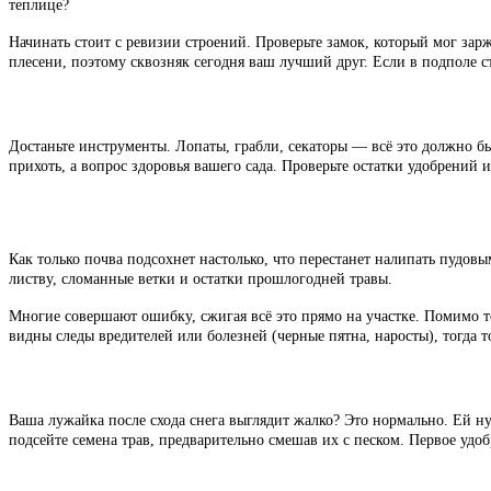
теплице?
Начинать стоит с ревизии строений. Проверьте замок, который мог зар
плесени, поэтому сквозняк сегодня ваш лучший друг. Если в подполе ст
Достаньте инструменты. Лопаты, грабли, секаторы — всё это должно быт
прихоть, а вопрос здоровья вашего сада. Проверьте остатки удобрений 
Как только почва подсохнет настолько, что перестанет налипать пудовым
листву, сломанные ветки и остатки прошлогодней травы.
Многие совершают ошибку, сжигая всё это прямо на участке. Помимо т
видны следы вредителей или болезней (черные пятна, наросты), тогда т
Ваша лужайка после схода снега выглядит жалко? Это нормально. Ей н
подсейте семена трав, предварительно смешав их с песком. Первое удоб