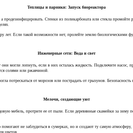
Теплицы и парники: Запуск биореактора
 а продезинфицировать. Стенки из поликарбоната или стекла промойте 
елях.
пару лет. Если такой возможности нет, пролейте землю биологическими 
Инженерные сети: Вода и свет
 они могли лопнуть, если в них осталась жидкость. Подключите насос, п
тся солями или ржавчиной.
могла потрескаться от морозов или пострадать от грызунов. Безопасность
Мелочи, создающие уют
адовую мебель, протрите ее от пыли. Если деревянные скамейки за зиму
помогают не заблудиться в сумерках, но и создают ту самую атмосферу,
ля цветов.