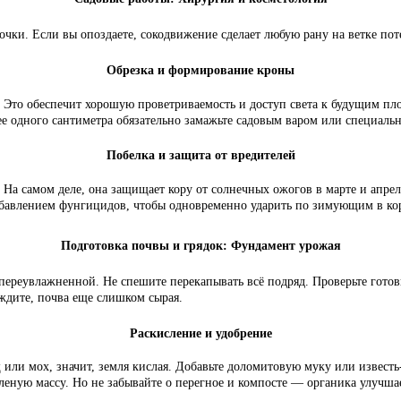
почки. Если вы опоздаете, сокодвижение сделает любую рану на ветке п
Обрезка и формирование кроны
 Это обеспечит хорошую проветриваемость и доступ света к будущим пло
лее одного сантиметра обязательно замажьте садовым варом или специаль
Побелка и защита от вредителей
На самом деле, она защищает кору от солнечных ожогов в марте и апреле
 добавлением фунгицидов, чтобы одновременно ударить по зимующим в ко
Подготовка почвы и грядок: Фундамент урожая
ереувлажненной. Не спешите перекапывать всё подряд. Проверьте готовно
ждите, почва еще слишком сырая.
Раскисление и удобрение
 или мох, значит, земля кислая. Добавьте доломитовую муку или известь
леную массу. Но не забывайте о перегное и компосте — органика улучша