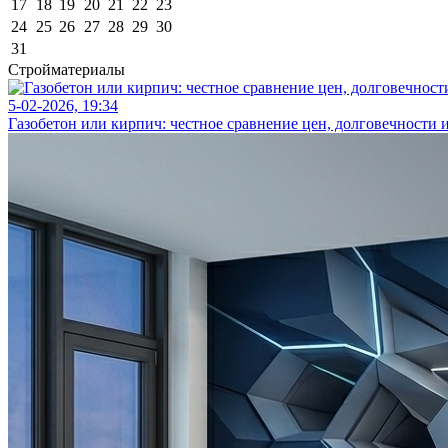
17
18
19
20
21
22
23
24
25
26
27
28
29
30
31
Стройматериалы
5-02-2026, 19:34
Газобетон или кирпич: честное сравнение цен, долговечности 