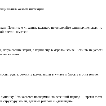
отенциальным очагом инфекции.
дам. Помните о «правиле кольца»: не оставляйте длинных пеньков, но
ной пастой-замазкой.
, когда солнце жарит, а корни еще в мерзлой земле. Если вы не успели
ре насекомым.
сть грунта: сожмите комок земли в кулаке и бросьте его на землю.
-пушонку. Что касается подкормки, то весенний период — время азота.
ет структуру земли, делая ее рыхлой и «дышащей».