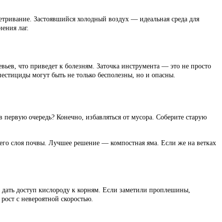
оветривание. Застоявшийся холодный воздух — идеальная среда для
иения лаг.
евьев, что приведет к болезням. Заточка инструмента — это не просто
 пестициды могут быть не только бесполезны, но и опасны.
 в первую очередь? Конечно, избавляться от мусора. Соберите старую
его слоя почвы. Лучшее решение — компостная яма. Если же на ветках
 дать доступ кислороду к корням. Если заметили проплешины,
 рост с невероятной скоростью.