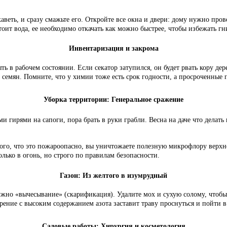
жаветь, и сразу смажьте его. Откройте все окна и двери: дому нужно пр
оит вода, ее необходимо откачать как можно быстрее, чтобы избежать гн
Инвентаризация и закрома
ь в рабочем состоянии. Если секатор затупился, он будет рвать кору дер
и семян. Помните, что у химии тоже есть срок годности, а просроченные
Уборка территории: Генеральное сражение
и гирями на сапоги, пора брать в руки грабли. Весна на даче что делать
ого, что это пожароопасно, вы уничтожаете полезную микрофлору верхн
олько в огонь, но строго по правилам безопасности.
Газон: Из желтого в изумрудный
ужно «вычесывание» (скарификация). Удалите мох и сухую солому, чтобы
рение с высоким содержанием азота заставит траву проснуться и пойти в
Садовые работы: Хирургия и косметология