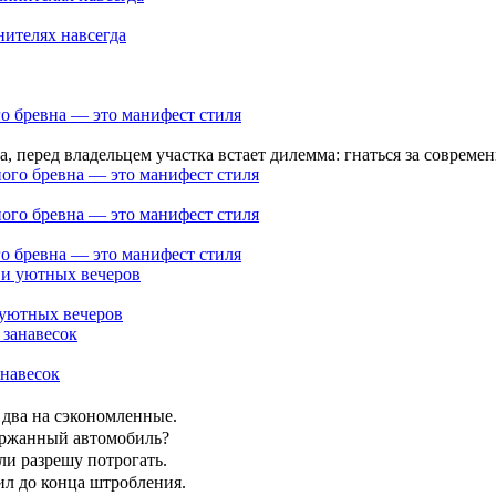
нителях навсегда
о бревна — это манифест стиля
а, перед владельцем участка встает дилемма: гнаться за современ
о бревна — это манифест стиля
 уютных вечеров
анавесок
 два на сэкономленные.
держанный автомобиль?
ли разрешу потрогать.
ил до конца штробления.