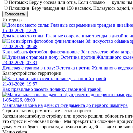
Потомок: Беру у соседа или отца. Если сломаю — куплю им
Плюшкин: Беру чемодан на 150 насадок. Пользуюсь одной, 
Голосовать
Интерьер
15-03-2026, 12:26
Дом как место силы: Главные современные тренды в дизайне и
27-02-2026, 09:48
Как выбрать фотообои флизелиновые 3d: искусство обмана зре
23-02-2026, 07:31
Душевая с трапом в полу: Эстетика против Жилищного кодекс
Благоустройство территории
21-01-2026, 19:57
Как правильно засеять полянку газонной травой
1-05-2026, 08:00
Мангальная зона на даче: от фундамента до первого шампура
Строительство, ремонт - все легко и просто!
Затеяли масштабную стройку или просто решили обновить инте
это стресс и «головная боль». Мы превратили сложные процес
дому мечты будет коротким, а реализация идей — вдохновляю
Меню сайта