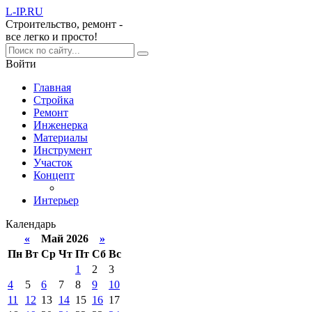
L-IP
.RU
Строительство, ремонт -
все легко и просто!
Войти
Главная
Стройка
Ремонт
Инженерка
Материалы
Инструмент
Участок
Концепт
Интерьер
Календарь
«
Май 2026
»
Пн
Вт
Ср
Чт
Пт
Сб
Вс
1
2
3
4
5
6
7
8
9
10
11
12
13
14
15
16
17