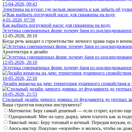
15-04-2026, 09:43
Электрика на кухне: где нельзя экономить и как забыть об удли
4-01-2026, 07:59
Как выбрать погружной насос для скважины на воду.
Эстетика совершенных форм: почему баня из оцилиндрованног
12-05-2026, 20:10
Когда речь заходит о строительстве личного храма пара и веник
Архитектура и дизайн
12-05-2026, 20:10
Эстетика совершенных форм: почему баня из оцилиндрованног
10-05-2026, 22:10
Дизайн веранды на даче: территория душевного спокойствия и
10-05-2026, 21:53
Стильный дизайн дачного домика: от фундамента до уютных з
Ваша стратегия покупки инструмента?
Математик: Беру самый дешевый — если сгорит, куплю еще
Одноразовый: Мне на одну дырку, зачем платить как за по
Тяжелый люкс: Беру топовый и вечный. Передам внукам, ес
Авось-мастер: Покупаю «ноунейм» и молюсь, чтобы он дож